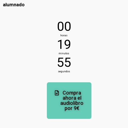
alumnado
00
horas
19
minutos
55
segundos
Compra
ahora el
audiolibro
por 9€